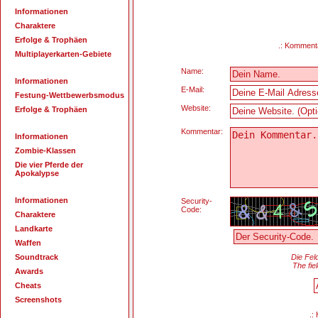
Informationen
Charaktere
Erfolge & Trophäen
.: Kommenta
Multiplayerkarten-Gebiete
Name:
Informationen
E-Mail:
Festung-Wettbewerbsmodus
Website:
Erfolge & Trophäen
Kommentar:
Informationen
Zombie-Klassen
Die vier Pferde der
Apokalypse
Informationen
Security-
Code:
Charaktere
Landkarte
Waffen
Soundtrack
Die Fel
The fie
Awards
Cheats
Screenshots
.: