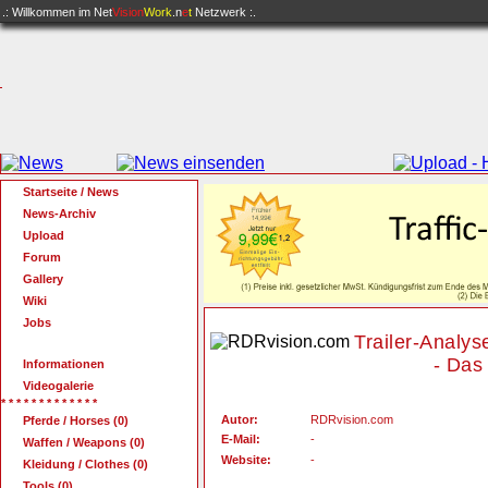
.: Willkommen im
Net
Vision
Work
.n
e
t
Netzwerk :.
Startseite / News
News-Archiv
Upload
Forum
Gallery
Wiki
Jobs
Trailer-Analys
- Das
Informationen
Videogalerie
* * * * * * * * * * * * *
Autor:
RDRvision.com
Pferde / Horses (0)
E-Mail:
-
Waffen / Weapons (0)
Website:
-
Kleidung / Clothes (0)
Tools (0)