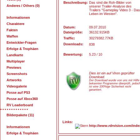
Beschreibung:
Das sind die Roh-Bilder von
Anderes / Others (0)
unserer Trailer-Analyse des
Trailers "Gameplay Video 3 - Das
Leben im Westen".
Informationen
Charaktere
Datum:
09.07.2010
Fakten
Dateigröße:
36132.915KB
Waffen
Traffic:
30279382.77KB
Entwickler-Fragen
Downloads:
838
Erfolge & Trophäen
Bewertung:
5.23 / 10
Landkarte
Multiplayer
Previews
Dies ist ein auf Viren geprüfter
Screenshots
Download.
Artworks
Der Download wurde von uns mit Hilfe
bekannter Programme überprüft, jedoc
Videogalerie
ist eine 100%ige Sicherheit nicht
garantiert.
Posse auf PS3
Posse auf Xbox360
RV Leaderboard
* * * * * * * * * * * * *
Bilderpakete (11)
Links:
http://www.rdrvision.com/in
Informationen
Erfolge & Trophäen