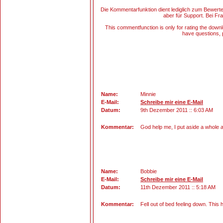
Die Kommentarfunktion dient lediglich zum Bewert
aber für Support. Bei Fra
This commentfunction is only for rating the downlo
have questions, p
Name:
Minnie
E-Mail:
Schreibe mir eine E-Mail
Datum:
9th Dezember 2011 :: 6:03 AM
Kommentar:
God help me, I put aside a whole af
Name:
Bobbie
E-Mail:
Schreibe mir eine E-Mail
Datum:
11th Dezember 2011 :: 5:18 AM
Kommentar:
Fell out of bed feeling down. This