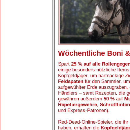
Wöchentliche Boni & 
Spart
25 % auf alle Rollengege
einige besonders nützliche Item
Kopfgeldjäger, um hartnäckige Z
Feldspaten
für den Sammler, um
aufgewühlter Erde auszugraben,
Händlers – samt Rezepten, die 
gewähren außerdem
50 %
auf
Mu
Repetiergewehre, Schrotflinte
und Express-Patronen).
Red-Dead-Online-Spieler, die ihr
haben, erhalten die
Kopfgeldjäge