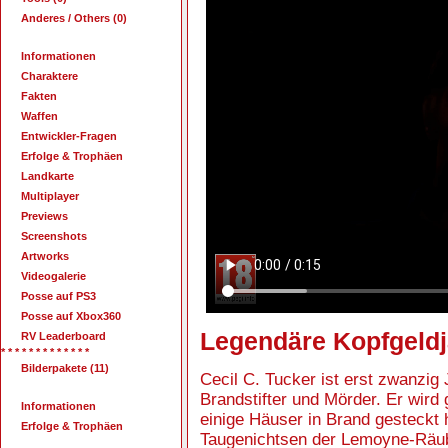
Anderes / Others (0)
Informationen
Charaktere
Fakten
Waffen
Entwickler-Fragen
Erfolge & Trophäen
Landkarte
Multiplayer
Previews
Screenshots
Artworks
Videogalerie
Posse auf PS3
Posse auf Xbox360
Legendäre Kopfgeldj
RV Leaderboard
* * * * * * * * * * * * *
Bilderpakete (11)
Cecil C. Tucker ist erst zwanzig 
Brandstifter und Mörder. Er wird 
Informationen
einige Häuser in Brand gesteckt h
Erfolge & Trophäen
Taugenichtsen der Lemoyne-Räube