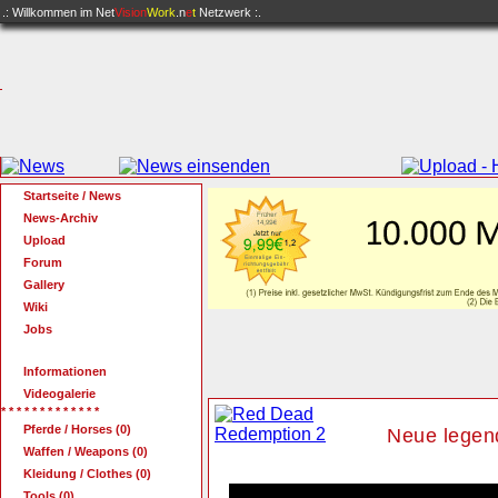
.: Willkommen im
Net
Vision
Work
.n
e
t
Netzwerk :.
Startseite / News
News-Archiv
Upload
Forum
Gallery
Wiki
Jobs
Informationen
Videogalerie
* * * * * * * * * * * * *
Pferde / Horses (0)
Neue legend
Waffen / Weapons (0)
Kleidung / Clothes (0)
Tools (0)