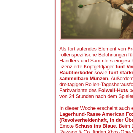
Als fortlaufendes Element von
Fr
rollenspezifische Belohnungen für
Händlers und Sammlers eingesch
lizenzierte Kopfgeldjäger
fünf Ve
Raubtierköder
sowie
fünf stark
sammelbare Münzen
. Außerdem
dreitägigen Rollen-Tagesherausfo
Farbvariante des
Folwell-Huts
be
von 24 Stunden nach dem Spielen
In dieser Woche erscheint auch 
Lagerhund-Rasse American Fo
(Revolverheldenhaft, In der Üb
Emote
Schuss ins Blaue
. Beim 
Rawson & Co. finden Xbox-One-S