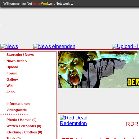
.: Willkommen im
Net
Vision
Work
.n
e
t
Netzwerk :.
Startseite / News
News-Archiv
Upload
Forum
Gallery
Wiki
Jobs
Informationen
Videogalerie
* * * * * * * * * * * * *
Pferde / Horses (0)
RDRv
Waffen / Weapons (0)
Kleidung / Clothes (0)
Tools (0)