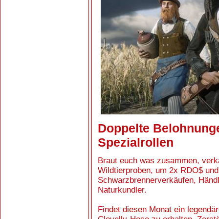
Doppelte Belohnunge
Spezialrollen
Braut euch was zusammen, verkau
Wildtierproben, um 2x RDO$ und
Schwarzbrennerverkäufen, Händl
Naturkundler.
Findet diesen Monat ein legendär