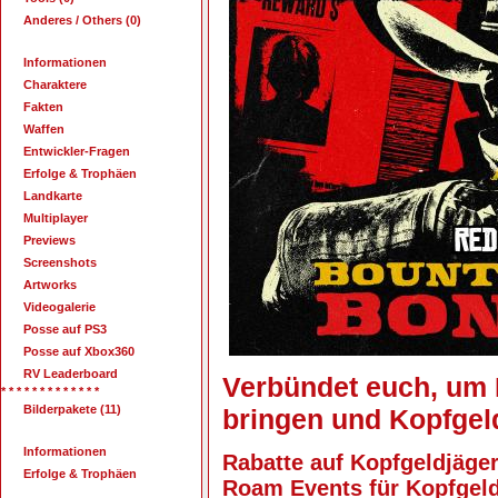
Anderes / Others (0)
Informationen
Charaktere
Fakten
Waffen
Entwickler-Fragen
Erfolge & Trophäen
Landkarte
Multiplayer
Previews
Screenshots
Artworks
Videogalerie
Posse auf PS3
Posse auf Xbox360
RV Leaderboard
Verbündet euch, um K
* * * * * * * * * * * * *
Bilderpakete (11)
bringen und Kopfgel
Informationen
Rabatte auf Kopfgeldjäger
Erfolge & Trophäen
Roam Events für Kopfgel