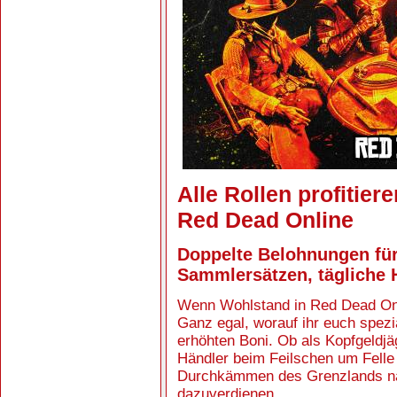
Alle Rollen profitier
Red Dead Online
Doppelte Belohnungen für
Sammlersätzen, tägliche
Wenn Wohlstand in Red Dead Onl
Ganz egal, worauf ihr euch spezia
erhöhten Boni. Ob als Kopfgeldjä
Händler beim Feilschen um Felle
Durchkämmen des Grenzlands nac
dazuverdienen.