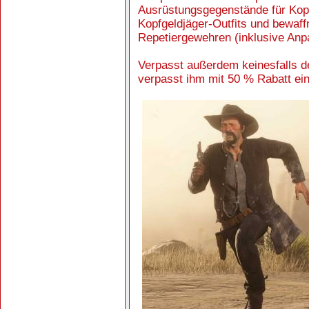
Ausrüstungsgegenstände für Kopf
Kopfgeldjäger-Outfits und bewaf
Repetiergewehren (inklusive Anp
Verpasst außerdem keinesfalls 
verpasst ihm mit 50 % Rabatt ei