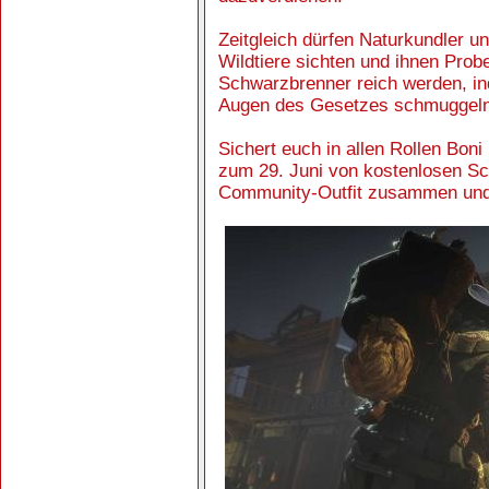
Zeitgleich dürfen Naturkundler u
Wildtiere sichten und ihnen Pr
Schwarzbrenner reich werden, ind
Augen des Gesetzes schmuggeln
Sichert euch in allen Rollen Boni
zum 29. Juni von kostenlosen Sch
Community-Outfit zusammen und n