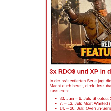
3x RDO$ und XP in de
In der präsentierten Serie jagt d
Macht euch bereit, direkt loszub
kassieren:
30. Juni – 6. Juli: Shootout 
7. – 13. Juli: Most Wanted 
14. – 20. Juli: Overrun-Seri