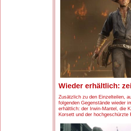
Wieder erhältlich: zei
Zusätzlich zu den Einzelteilen, a
folgenden Gegenstände wieder i
erhältlich: der Irwin-Mantel, die
Korsett und der hochgeschürzte 