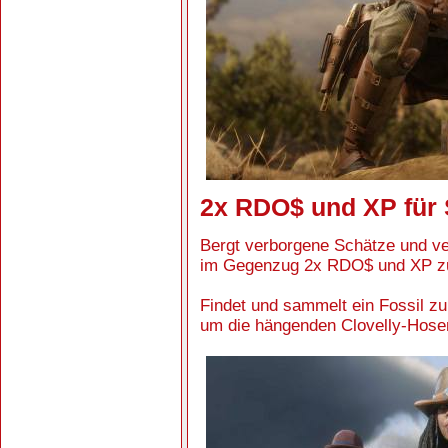
2x RDO$ und XP für
Bergt verborgene Schätze und 
im Gegenzug 2x RDO$ und XP zu
Findet und sammelt ein Fossil zu
um die hängenden Clovelly-Hosen