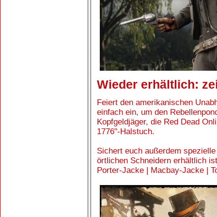
Wieder erhältlich: zei
Feiert den amerikanischen Unabhä
einfach ein, um den Rebellenpon
Kopfgeldjäger, die Red Dead Onlin
1776"-Halstuch.
Sichert euch außerdem spezielle 
örtlichen Schneidern erhältlich i
Porter-Jacke | Macbay-Jacke | T