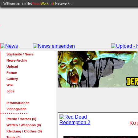
.: Willkommen im
Net
Vision
Work
.n
e
t
Netzwerk :.
Startseite / News
News-Archiv
Upload
Forum
Gallery
Wiki
Jobs
Informationen
Videogalerie
* * * * * * * * * * * * *
Pferde / Horses (0)
Kop
Waffen / Weapons (0)
Kleidung / Clothes (0)
Tools (0)