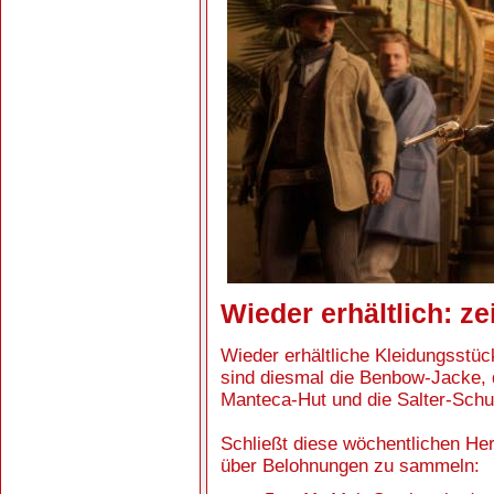
Wieder erhältlich: zei
Wieder erhältliche Kleidungsstü
sind diesmal die Benbow-Jacke, 
Manteca-Hut und die Salter-Schu
Schließt diese wöchentlichen H
über Belohnungen zu sammeln: