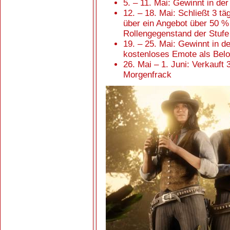
5. – 11. Mai: Gewinnt in der
12. – 18. Mai: Schließt 3 t
über ein Angebot über 50 %
Rollengegenstand der Stufe 
19. – 25. Mai: Gewinnt in d
kostenloses Emote als Bel
26. Mai – 1. Juni: Verkauft
Morgenfrack