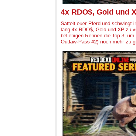
4x RDO$, Gold und 
Sattelt euer Pferd und schwingt
lang 4x RDO$, Gold und XP zu ve
beliebigen Rennen die Top 3, um
Outlaw-Pass #2) noch mehr zu g