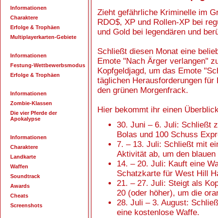
Informationen
Zieht gefährliche Kriminelle im 
Charaktere
RDO$, XP und Rollen-XP bei reg
Erfolge & Trophäen
und Gold bei legendären und berü
Multiplayerkarten-Gebiete
Schließt diesen Monat eine belie
Informationen
Emote "Nach Ärger verlangen" zu 
Festung-Wettbewerbsmodus
Kopfgeldjagd, um das Emote "Sch
Erfolge & Trophäen
täglichen Herausforderungen für 
den grünen Morgenfrack.
Informationen
Zombie-Klassen
Hier bekommt ihr einen Überblic
Die vier Pferde der
Apokalypse
30. Juni – 6. Juli: Schließ
Bolas und 100 Schuss Expre
Informationen
7. – 13. Juli: Schließt mit
Charaktere
Aktivität ab, um den blauen
Landkarte
14. – 20. Juli: Kauft eine W
Waffen
Schatzkarte für West Hill 
Soundtrack
21. – 27. Juli: Steigt als K
Awards
20 (oder höher), um die or
Cheats
28. Juli – 3. August: Schli
Screenshots
eine kostenlose Waffe.