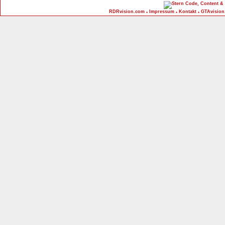
Code, Content & 
RDRvision.com
Impressum
Kontakt
GTAvision
*
*
*