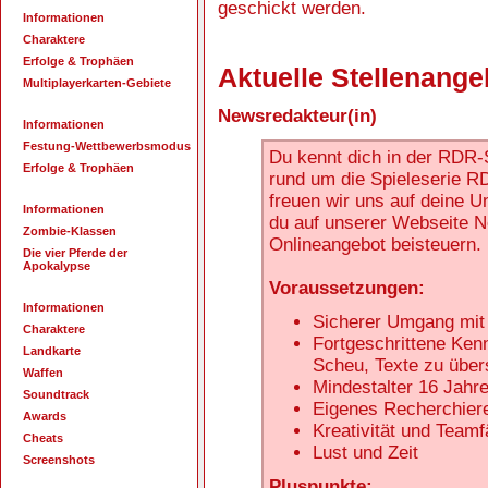
geschickt werden.
Informationen
Charaktere
Erfolge & Trophäen
Aktuelle Stellenange
Multiplayerkarten-Gebiete
Newsredakteur(in)
Informationen
Festung-Wettbewerbsmodus
Du kennt dich in der RDR-
Erfolge & Trophäen
rund um die Spieleserie R
freuen wir uns auf deine U
Informationen
du auf unserer Webseite N
Zombie-Klassen
Onlineangebot beisteuern.
Die vier Pferde der
Apokalypse
Voraussetzungen:
Informationen
Sicherer Umgang mit 
Charaktere
Fortgeschrittene Ken
Landkarte
Scheu, Texte zu über
Waffen
Mindestalter 16 Jahr
Soundtrack
Eigenes Recherchier
Awards
Kreativität und Teamf
Cheats
Lust und Zeit
Screenshots
Pluspunkte: