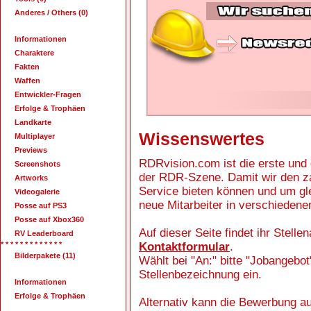
Anderes / Others (0)
Informationen
Charaktere
Fakten
Waffen
Entwickler-Fragen
Erfolge & Trophäen
Landkarte
Wissenswertes
Multiplayer
Previews
RDRvision.com ist die erste und e
Screenshots
der RDR-Szene. Damit wir den za
Artworks
Service bieten können und um gl
Videogalerie
neue Mitarbeiter in verschiedene
Posse auf PS3
Posse auf Xbox360
Auf dieser Seite findet ihr Stell
RV Leaderboard
* * * * * * * * * * * * *
Kontaktformular
.
Bilderpakete (11)
Wählt bei "An:" bitte "Jobangebot"
Stellenbezeichnung ein.
Informationen
Erfolge & Trophäen
Alternativ kann die Bewerbung a