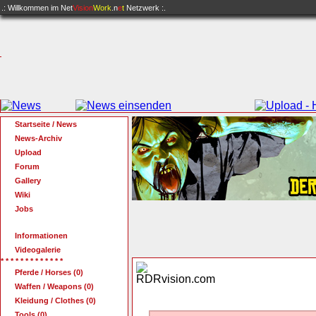
.: Willkommen im
Net
Vision
Work
.n
e
t
Netzwerk :.
Startseite / News
News-Archiv
Upload
Forum
Gallery
Wiki
Jobs
Informationen
Videogalerie
* * * * * * * * * * * * *
Pferde / Horses (0)
Waffen / Weapons (0)
Kleidung / Clothes (0)
Tools (0)