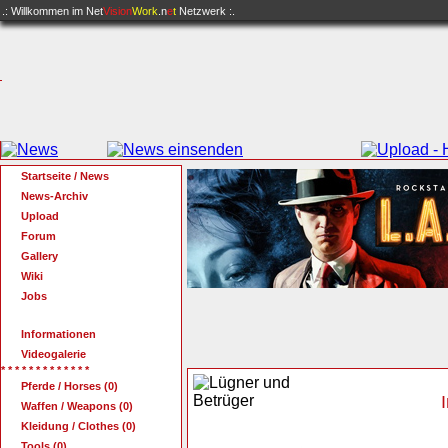
.: Willkommen im
Net
Vision
Work
.n
e
t
Netzwerk :.
Startseite / News
News-Archiv
Upload
Forum
Gallery
Wiki
Jobs
Informationen
Videogalerie
* * * * * * * * * * * * *
Pferde / Horses (0)
Waffen / Weapons (0)
Kleidung / Clothes (0)
Tools (0)