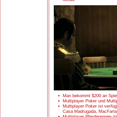
Man bekommt $200 an Spielge
Multiplayer Poker und Multi
Multiplayer Poker ist verfü
Casa Madrugada, MacFarlan
Multiplayer Pferderennen ist