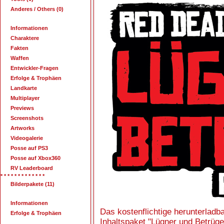
Anderes / Others (0)
Informationen
Charaktere
Fakten
Waffen
Entwickler-Fragen
Erfolge & Trophäen
Landkarte
Multiplayer
Previews
Screenshots
Artworks
Videogalerie
Posse auf PS3
Posse auf Xbox360
RV Leaderboard
* * * * * * * * * * * * *
Bilderpakete (11)
Informationen
Das kostenflichtige herunterladb
Erfolge & Trophäen
Inhaltspaket "Lügner und Betrüger