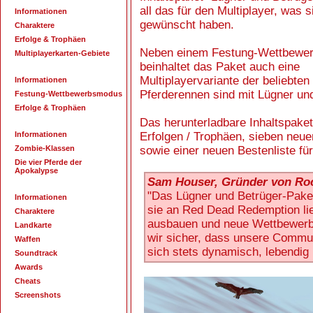
all das für den Multiplayer, was 
Informationen
gewünscht haben.
Charaktere
Erfolge & Trophäen
Neben einem Festung-Wettbewe
Multiplayerkarten-Gebiete
beinhaltet das Paket auch eine
Multiplayervariante der beliebte
Informationen
Pferderennen sind mit Lügner un
Festung-Wettbewerbsmodus
Erfolge & Trophäen
Das herunterladbare Inhaltspaket
Informationen
Erfolgen / Trophäen, sieben neu
Zombie-Klassen
sowie einer neuen Bestenliste fü
Die vier Pferde der
Apokalypse
Sam Houser, Gründer von Ro
"Das Lügner und Betrüger-Paket
Informationen
sie an Red Dead Redemption li
Charaktere
ausbauen und neue Wettbewerbsm
Landkarte
wir sicher, dass unsere Communi
Waffen
sich stets dynamisch, lebendig 
Soundtrack
Awards
Cheats
Screenshots