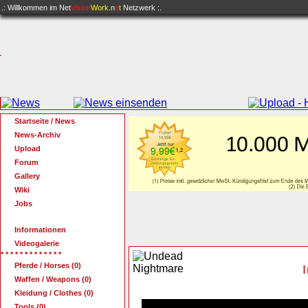
.: Willkommen im
Net
Vision
Work
.n
e
t
Netzwerk :.
Startseite / News
News-Archiv
Upload
Forum
Gallery
Wiki
Jobs
Informationen
Videogalerie
* * * * * * * * * * * * *
Pferde / Horses (0)
Waffen / Weapons (0)
Kleidung / Clothes (0)
Tools (0)