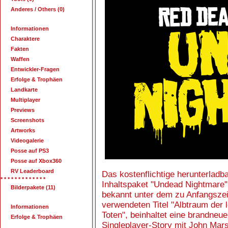
Anderes / Others (0)
Informationen
Charaktere
Fakten
Waffen
Entwickler-Fragen
Erfolge & Trophäen
Landkarte
Multiplayer
Previews
Screenshots
Artworks
Videogalerie
Posse auf PS3
Posse auf Xbox360
RV Leaderboard
Das kostenflichtige herunterladb
* * * * * * * * * * * * *
Inhaltspaket "Undead Nightmare"
Bilderpakete (11)
bekannt unter dem zu Anfangszei
verwendeten Titel "Albtraum der 
Informationen
Toten", beinhaltet eine brandneue
Erfolge & Trophäen
Singleplayer-Story mit John Mars