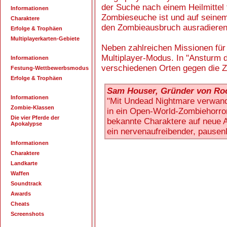
der Suche nach einem Heilmittel 
Informationen
Zombieseuche ist und auf seine
Charaktere
den Zombieausbruch ausradiere
Erfolge & Trophäen
Multiplayerkarten-Gebiete
Neben zahlreichen Missionen für
Multiplayer-Modus. In "Ansturm d
Informationen
verschiedenen Orten gegen die Z
Festung-Wettbewerbsmodus
Erfolge & Trophäen
Sam Houser, Gründer von Ro
Informationen
"Mit Undead Nightmare verwand
Zombie-Klassen
in ein Open-World-Zombiehorror
Die vier Pferde der
bekannte Charaktere auf neue A
Apokalypse
ein nervenaufreibender, pausen
Informationen
Charaktere
Landkarte
Waffen
Soundtrack
Awards
Cheats
Screenshots