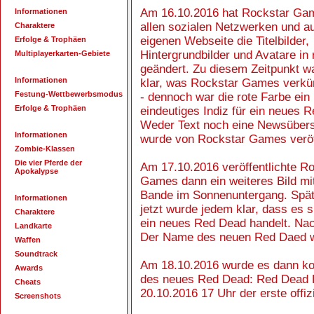
Am 16.10.2016 hat Rockstar Ga
Informationen
allen sozialen Netzwerken und au
Charaktere
eigenen Webseite die Titelbilder,
Erfolge & Trophäen
Hintergrundbilder und Avatare in 
Multiplayerkarten-Gebiete
geändert. Zu diesem Zeitpunkt w
Informationen
klar, was Rockstar Games verkü
Festung-Wettbewerbsmodus
- dennoch war die rote Farbe ein
Erfolge & Trophäen
eindeutiges Indiz für ein neues 
Weder Text noch eine Newsübers
Informationen
wurde von Rockstar Games veröff
Zombie-Klassen
Die vier Pferde der
Am 17.10.2016 veröffentlichte R
Apokalypse
Games dann ein weiteres Bild mit
Bande im Sonnenuntergang. Spä
Informationen
jetzt wurde jedem klar, dass es 
Charaktere
ein neues Red Dead handelt. Nach
Landkarte
Der Name des neuen Red Daed wa
Waffen
Soundtrack
Am 18.10.2016 wurde es dann ko
Awards
des neues Red Dead: Red Dead R
Cheats
20.10.2016 17 Uhr der erste offizi
Screenshots