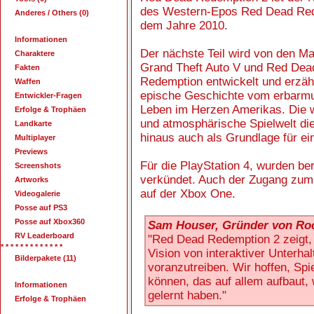
des Western-Epos Red Dead Re
Anderes / Others (0)
dem Jahre 2010.
Informationen
Der nächste Teil wird von den M
Charaktere
Grand Theft Auto V und Red Dea
Fakten
Redemption entwickelt und erzähl
Waffen
epische Geschichte vom erbarm
Entwickler-Fragen
Leben im Herzen Amerikas. Die w
Erfolge & Trophäen
und atmosphärische Spielwelt di
Landkarte
hinaus auch als Grundlage für ei
Multiplayer
Previews
Für die PlayStation 4, wurden ber
Screenshots
verkündet. Auch der Zugang zum 
Artworks
auf der Xbox One.
Videogalerie
Posse auf PS3
Posse auf Xbox360
Sam Houser, Gründer von Ro
RV Leaderboard
"Red Dead Redemption 2 zeigt, 
* * * * * * * * * * * * *
Vision von interaktiver Unterhal
Bilderpakete (11)
voranzutreiben. Wir hoffen, Spi
können, das auf allem aufbaut, 
Informationen
gelernt haben."
Erfolge & Trophäen