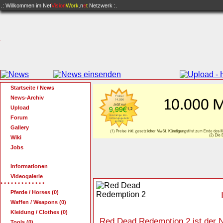
.: Willkommen im
Net
Vision
Work
.n
e
t
Netzwerk :.
Startseite / News
News-Archiv
Upload
Forum
Gallery
Wiki
Jobs
Informationen
Videogalerie
* * * * * * * * * * * * *
Pferde / Horses (0)
Waffen / Weapons (0)
Kleidung / Clothes (0)
Red Dead Redemption 2 ist der N
Tools (0)