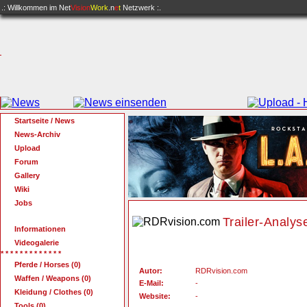
.: Willkommen im
Net
Vision
Work
.n
e
t
Netzwerk :.
Startseite / News
News-Archiv
Upload
Forum
Gallery
Wiki
Jobs
Trailer-Analys
Informationen
Videogalerie
* * * * * * * * * * * * *
Pferde / Horses (0)
Autor:
RDRvision.com
Waffen / Weapons (0)
E-Mail:
-
Kleidung / Clothes (0)
Website:
-
Tools (0)