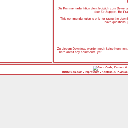
.:
Die Kommentarfunktion dient lediglich zum Bewert
aber für Support. Bei Fra
This commentfunction is only for rating the downlo
have questions, p
Zu diesem Download wurden noch keine Kommenta
There aren't any comments, yet.
Code, Content & 
RDRvision.com
Impressum
Kontakt
GTAvision
*
*
*