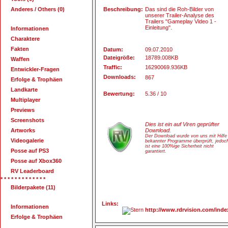
Anderes / Others (0)
Beschreibung:
Das sind die Roh-Bilder von
unserer Trailer-Analyse des
Trailers "Gameplay Video 1 -
Einleitung".
Informationen
Charaktere
Fakten
Datum:
09.07.2010
Dateigröße:
18789.008KB
Waffen
Traffic:
16290069.936KB
Entwickler-Fragen
Downloads:
867
Erfolge & Trophäen
Landkarte
Bewertung:
5.36 / 10
Multiplayer
Previews
Screenshots
Dies ist ein auf Viren geprüfter
Artworks
Download.
Der Download wurde von uns mit Hilfe
Videogalerie
bekannter Programme überprüft, jedoc
ist eine 100%ige Sicherheit nicht
Posse auf PS3
garantiert.
Posse auf Xbox360
RV Leaderboard
* * * * * * * * * * * * *
Bilderpakete (11)
Links:
Informationen
http://www.rdrvision.com/in
Erfolge & Trophäen