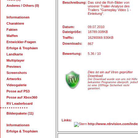
Beschreibung:
Das sind die Roh-Bilder von
Anderes / Others (0)
unserer Trailer-Analyse des
Trailers "Gameplay Video 1 -
Einleitung".
Informationen
Charaktere
Datum:
09.07.2010
Fakten
Dateigröße:
18789.008KB
Waffen
Traffic:
16290069.936KB
Entwickler-Fragen
Downloads:
867
Erfolge & Trophäen
Bewertung:
5.36 / 10
Landkarte
Multiplayer
Previews
Dies ist ein auf Viren geprüfter
Screenshots
Download.
Artworks
Der Download wurde von uns mit Hilfe
bekannter Programme überprüft, jedoc
Videogalerie
ist eine 100%ige Sicherheit nicht
garantiert.
Posse auf PS3
Posse auf Xbox360
RV Leaderboard
* * * * * * * * * * * * *
Bilderpakete (11)
Links:
http://www.rdrvision.com/in
Informationen
Erfolge & Trophäen