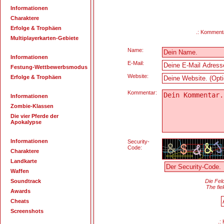
Informationen
Charaktere
Erfolge & Trophäen
.: Kommenta
Multiplayerkarten-Gebiete
Name:
Informationen
E-Mail:
Festung-Wettbewerbsmodus
Website:
Erfolge & Trophäen
Kommentar:
Informationen
Zombie-Klassen
Die vier Pferde der
Apokalypse
Informationen
Security-
Code:
Charaktere
Landkarte
Waffen
Soundtrack
Die Fel
The fie
Awards
Cheats
Screenshots
.: