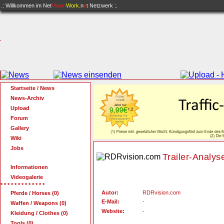
.: Willkommen im
Net
Vision
Work
.n
e
t
Netzwerk :.
Startseite / News
News-Archiv
Upload
Forum
Gallery
Wiki
Jobs
Trailer-Analys
Informationen
Videogalerie
* * * * * * * * * * * * *
Autor:
RDRvision.com
Pferde / Horses (0)
E-Mail:
-
Waffen / Weapons (0)
Website:
-
Kleidung / Clothes (0)
Tools (0)