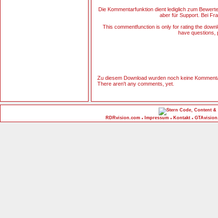
Die Kommentarfunktion dient lediglich zum Bewert
aber für Support. Bei Fra
This commentfunction is only for rating the downlo
have questions, p
Zu diesem Download wurden noch keine Kommenta
There aren't any comments, yet.
Code, Content & 
RDRvision.com
Impressum
Kontakt
GTAvision
*
*
*