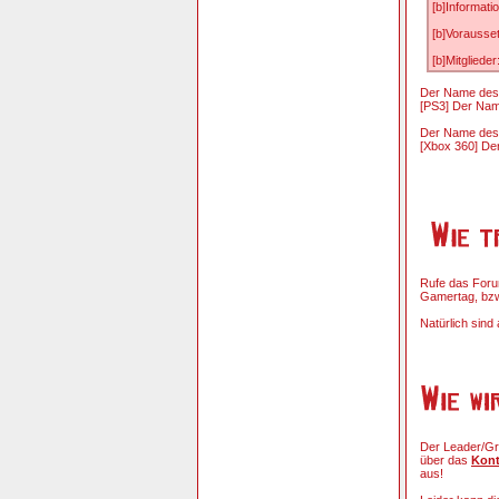
[b]Informati
[b]Vorausset
[b]Mitglieder
Der Name des
[PS3] Der Na
Der Name des 
[Xbox 360] De
Rufe das Foru
Gamertag, bzw
Natürlich sin
Der Leader/Grü
über das
Kont
aus!