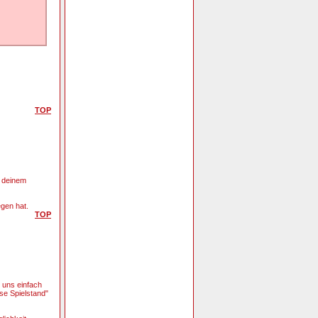
TOP
t deinem
gen hat.
TOP
 uns einfach
se Spielstand"