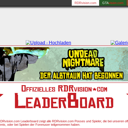
RDRvision.com
GTA
vision.com
 RDRvision.com Leaderboard zeigt alle RDRvision.com Posses und Spieler, die bei unseren offi
ents, oder bei Spielen der Forenuser teilgenommen haben.