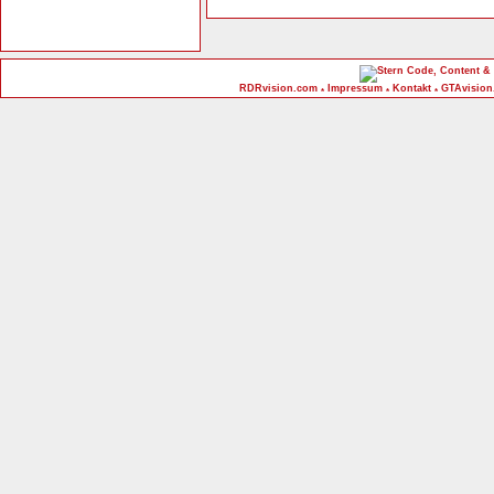
Code, Content & 
RDRvision.com
Impressum
Kontakt
GTAvision
*
*
*