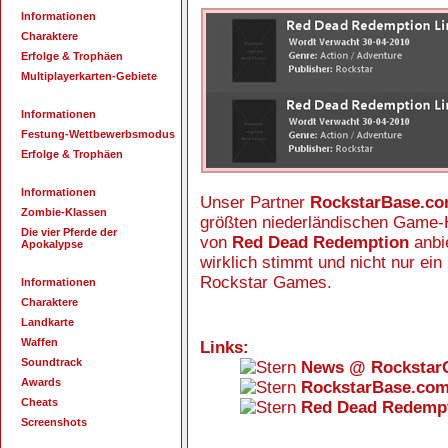
Informationen
Charaktere
Erfolge & Trophäen
Multiplayerkarten-Gebiete
Informationen
Festung-Wettbewerbsmodus
Erfolge & Trophäen
Informationen
Unser Partner
RockstarBase.c
Zombie-Klassen
größten niederländischen Game-
Die vier Pferde der
von
Red Dead Redemption
anbie
Apokalypse
wirklich stimmt und nicht nur ein 
Rockstar Games.
Informationen
Charaktere
Landkarte
Waffen
Links:
Soundtrack
News @ Rockstar
Awards
RockstarBase.co
Cheats
Red Dead Redempt
Screenshots