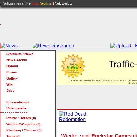
.: Willkommen im
Net
Vision
Work
.n
e
t
Netzwerk :.
Startseite / News
News-Archiv
Upload
Forum
Gallery
Wiki
Jobs
Informationen
Videogalerie
* * * * * * * * * * * * *
Pferde / Horses (0)
Waffen / Weapons (0)
Kleidung / Clothes (0)
Wieder zeigt
Rockstar Games
ei
Tools (0)