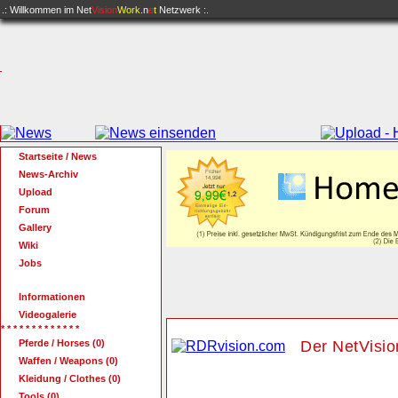
.: Willkommen im
Net
Vision
Work
.n
e
t
Netzwerk :.
Startseite / News
News-Archiv
Upload
Forum
Gallery
Wiki
Jobs
Informationen
Videogalerie
* * * * * * * * * * * * *
Pferde / Horses (0)
Der NetVisio
Waffen / Weapons (0)
Kleidung / Clothes (0)
Tools (0)