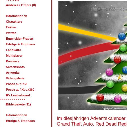
Anderes / Others (0)
Informationen
Charaktere
Fakten
Waffen
Entwickler-Fragen
Erfolge & Trophäen
Landkarte
Multiplayer
Previews
Screenshots
Artworks
Videogalerie
Posse auf PS3
Posse auf Xbox360
RV Leaderboard
* * * * * * * * * * * * *
Bilderpakete (11)
Informationen
Im diesjährigen Adventskalender 
Erfolge & Trophäen
Grand Theft Auto, Red Dead Rede