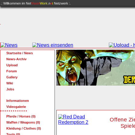
.: Willkommen im
Net
Vision
Work
.n
e
t
Netzwerk :.
Startseite / News
News-Archiv
Upload
Forum
Gallery
Wiki
Jobs
Informationen
Videogalerie
* * * * * * * * * * * * *
Pferde / Horses (0)
Offene Zi
Waffen / Weapons (0)
Spiel
Kleidung / Clothes (0)
Tools (0)