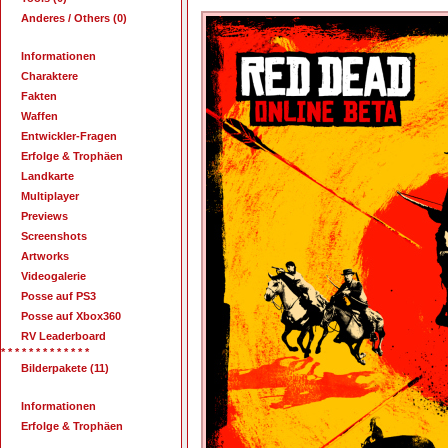
Anderes / Others (0)
Informationen
Charaktere
Fakten
Waffen
Entwickler-Fragen
Erfolge & Trophäen
Landkarte
Multiplayer
Previews
Screenshots
Artworks
Videogalerie
Posse auf PS3
Posse auf Xbox360
RV Leaderboard
* * * * * * * * * * * * *
Bilderpakete (11)
Informationen
Erfolge & Trophäen