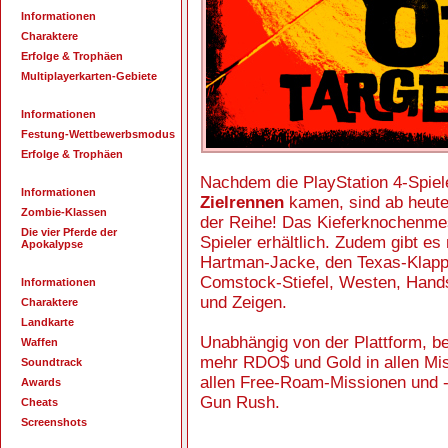
Informationen
Charaktere
Erfolge & Trophäen
Multiplayerkarten-Gebiete
Informationen
Festung-Wettbewerbsmodus
Erfolge & Trophäen
Nachdem die PlayStation 4-Spiel
Informationen
Zielrennen
kamen, sind ab heute
Zombie-Klassen
der Reihe! Das Kieferknochenmes
Die vier Pferde der
Spieler erhältlich. Zudem gibt e
Apokalypse
Hartman-Jacke, den Texas-Klapp
Comstock-Stiefel, Westen, Hands
Informationen
und Zeigen.
Charaktere
Landkarte
Unabhängig von der Plattform, b
Waffen
mehr RDO$ und Gold in allen Mis
Soundtrack
allen Free-Roam-Missionen und 
Awards
Gun Rush.
Cheats
Screenshots