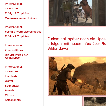
Informationen
Charaktere
Erfolge & Trophäen
Multiplayerkarten-Gebiete
Informationen
Festung-Wettbewerbsmodus
Erfolge & Trophäen
Zudem soll später noch ein Upd
erfolgen, mit neuen Infos über
Re
Informationen
Bilder davon:
Zombie-Klassen
Die vier Pferde der
Apokalypse
Informationen
Charaktere
Landkarte
Waffen
Soundtrack
Awards
Cheats
Screenshots