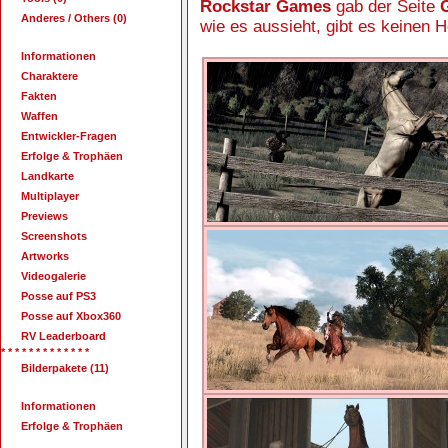
Rockstar Games
gab der Seite
Anderes / Others (0)
wie es aussieht, gibt es keinen H
Informationen
Charaktere
Fakten
Waffen
Entwickler-Fragen
Erfolge & Trophäen
Landkarte
Multiplayer
Previews
Screenshots
Artworks
Videogalerie
Posse auf PS3
Posse auf Xbox360
RV Leaderboard
* * * * * * * * * * * * *
Bilderpakete (11)
Informationen
Erfolge & Trophäen