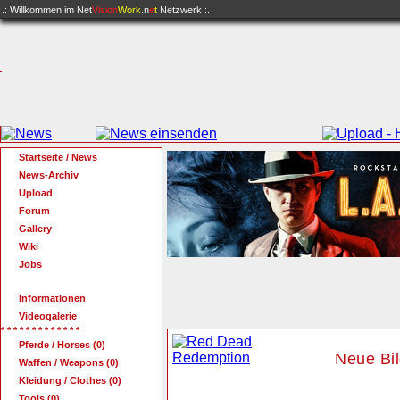
.: Willkommen im
Net
Vision
Work
.n
e
t
Netzwerk :.
Startseite / News
News-Archiv
Upload
Forum
Gallery
Wiki
Jobs
Informationen
Videogalerie
* * * * * * * * * * * * *
Pferde / Horses (0)
Neue Bi
Waffen / Weapons (0)
Kleidung / Clothes (0)
Tools (0)