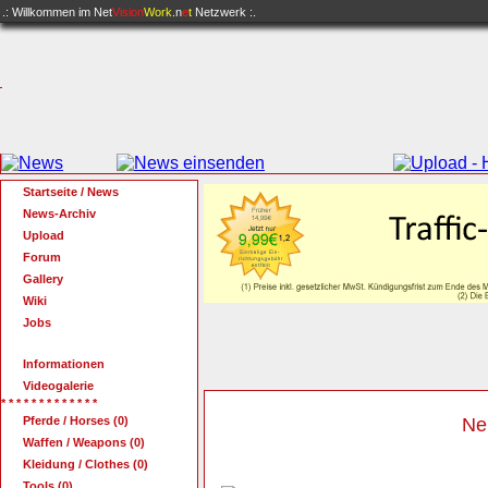
.: Willkommen im
Net
Vision
Work
.n
e
t
Netzwerk :.
Startseite / News
News-Archiv
Upload
Forum
Gallery
Wiki
Jobs
Informationen
Videogalerie
* * * * * * * * * * * * *
Pferde / Horses (0)
Ne
Waffen / Weapons (0)
Kleidung / Clothes (0)
Tools (0)