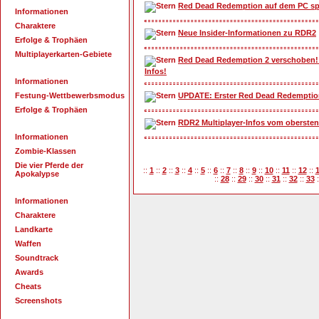
Red Dead Redemption auf dem PC sp
Informationen
Charaktere
Neue Insider-Informationen zu RDR2
Erfolge & Trophäen
Multiplayerkarten-Gebiete
Red Dead Redemption 2 verschoben! 
Infos!
Informationen
Festung-Wettbewerbsmodus
UPDATE: Erster Red Dead Redemptio
Erfolge & Trophäen
RDR2 Multiplayer-Infos vom obersten
Informationen
Zombie-Klassen
Die vier Pferde der
::
1
::
2
::
3
::
4
::
5
::
6
::
7
::
8
::
9
::
10
::
11
::
12
::
Apokalypse
::
28
::
29
::
30
::
31
::
32
::
33
:
Informationen
Charaktere
Landkarte
Waffen
Soundtrack
Awards
Cheats
Screenshots