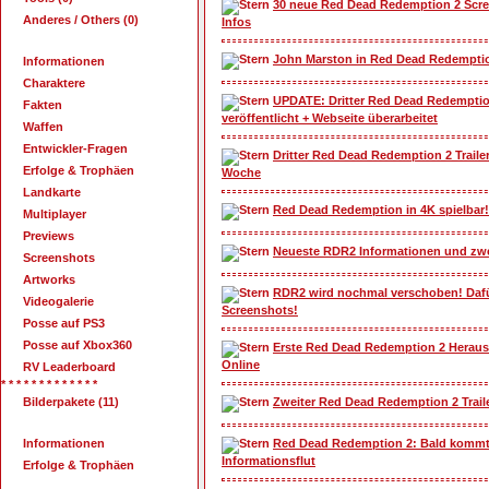
30 neue Red Dead Redemption 2 Scre
Anderes / Others (0)
Infos
John Marston in Red Dead Redempti
Informationen
Charaktere
UPDATE: Dritter Red Dead Redemption
Fakten
veröffentlicht + Webseite überarbeitet
Waffen
Entwickler-Fragen
Dritter Red Dead Redemption 2 Trailer
Erfolge & Trophäen
Woche
Landkarte
Red Dead Redemption in 4K spielbar!
Multiplayer
Previews
Neueste RDR2 Informationen und zwe
Screenshots
Artworks
RDR2 wird nochmal verschoben! Dafü
Videogalerie
Screenshots!
Posse auf PS3
Posse auf Xbox360
Erste Red Dead Redemption 2 Heraus
Online
RV Leaderboard
* * * * * * * * * * * * *
Bilderpakete (11)
Zweiter Red Dead Redemption 2 Traile
Informationen
Red Dead Redemption 2: Bald kommt
Informationsflut
Erfolge & Trophäen